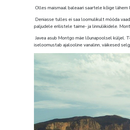
Olles maismaal baleaari saartele kõige lähem l
Deniasse tulles ei saa loomulikult mööda vaa
paljudele erilistele taime- ja linnuliikidele. Mo
Javea asub Montgo mäe lõunapoolsel küljel. Teg
iseloomustab ajalooline vanalinn, väikesed selg