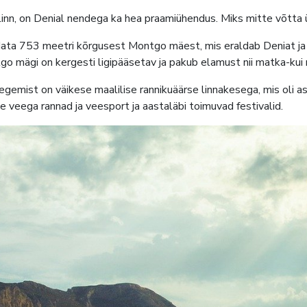
inn, on Denial nendega ka hea praamiühendus. Miks mitte võtta 
data 753 meetri kõrgusest Montgo mäest, mis eraldab Deniat ja
ntgo mägi on kergesti ligipääsetav ja pakub elamust nii matka-kui 
emist on väikese maalilise rannikuäärse linnakesega, mis oli a
e veega rannad ja veesport ja aastaläbi toimuvad festivalid.