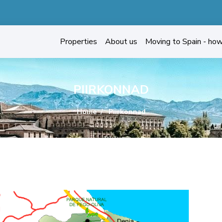
Properties
About us
Moving to Spain - ho
PIIRKONNAD
Home
Piirkonnad