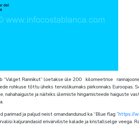
 “Valget Rannikut” loetakse üle 200 kilomeetrise rannajoonega
e rohkuse tõttu üheks tervislikumaks piirkonnaks Euroopas. S
de, nahahaiguste ja näiteks ülemiste hingamisteede haiguste vas
a.
d parimad ja paljud neist omandandunud ka “Blue flag ”
https://w
õrvalisi kaljurandasid erivärviliste kalade ja kristallselge veega.