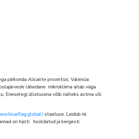
 piirkonda Alicante provintsis, Valencia
oolajärvede lähedane mikrokliima aitab väga
tu. Eneselegi üllatusena võib näiteks astma või
ww.blueflag.global/
staatuse. Leidub nii
 Rannad on hästi hooldatud ja kergesti