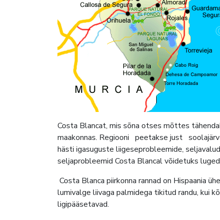
Costa Blancat, mis sõna otses mõttes tähendab
maakonnas. Regiooni peetakse just soolajärved
hästi igasuguste liigeseprobleemide, seljavalu
seljaprobleemid Costa Blancal võidetuks luged
Costa Blanca piirkonna rannad on Hispaania ühe
lumivalge liivaga palmidega tikitud randu, kui k
ligipääsetavad.