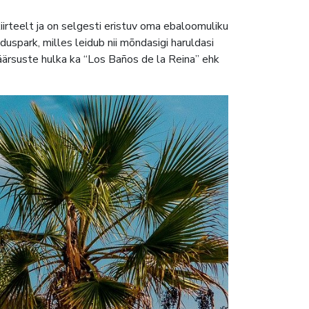
irteelt ja on selgesti eristuv oma ebaloomuliku
duspark, milles leidub nii mõndasigi haruldasi
sväärsuste hulka ka “Los Baños de la Reina” ehk