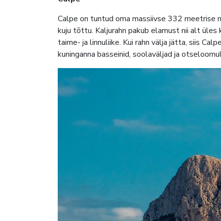
Calpe on tuntud oma massiivse 332 meetrise mer
kuju tõttu. Kaljurahn pakub elamust nii alt üles
taime- ja linnuliike. Kui rahn välja jätta, siis
kuninganna basseinid, soolaväljad ja otseloomul