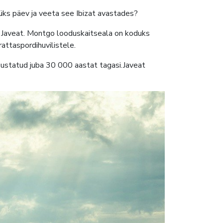
üks päev ja veeta see Ibizat avastades?
 Javeat. Montgo looduskaitseala on koduks
rattaspordihuvilistele.
sustatud juba 30 000 aastat tagasi.Javeat