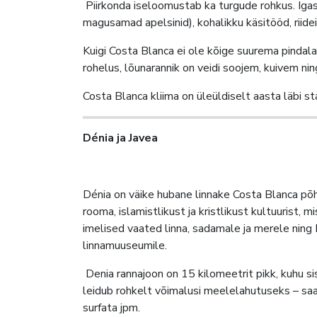
Piirkonda iseloomustab ka turgude rohkus. Igas v
magusamad apelsinid), kohalikku käsitööd, riidei
Kuigi Costa Blanca ei ole kõige suurema pindala
rohelus, lõunarannik on veidi soojem, kuivem ni
Costa Blanca kliima on üleüldiselt aasta läbi st
Dénia ja Javea
Dénia on väike hubane linnake Costa Blanca põhja
rooma, islamistlikust ja kristlikust kultuurist,
imelised vaated linna, sadamale ja merele ning 
linnamuuseumile.
Denia rannajoon on 15 kilomeetrit pikk, kuhu si
leidub rohkelt võimalusi meelelahutuseks – saab
surfata jpm.