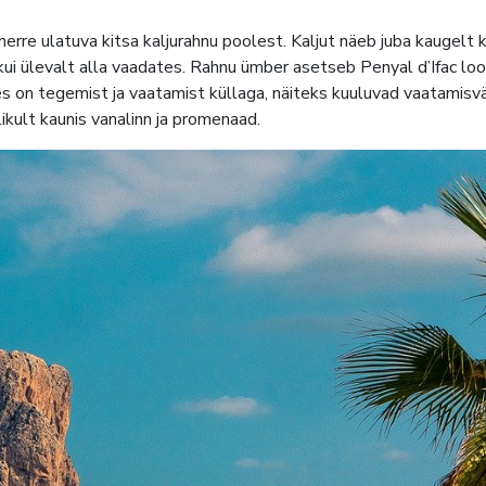
re ulatuva kitsa kaljurahnu poolest. Kaljut näeb juba kaugelt ki
 kui ülevalt alla vaadates. Rahnu ümber asetseb Penyal d’Ifac loo
 Calpes on tegemist ja vaatamist küllaga, näiteks kuuluvad vaatami
ikult kaunis vanalinn ja promenaad.