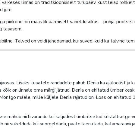
äikeses linnas on traditsiooniliselt turupäev, kust leiab rohkelt 
d jpm.
ga piirkond, on maastik äärmiselt vaheldusrikas – põhja-poolset
ng tasasem.
abiilne. Talved on veidi jahedamad, kui suved, kuid ka talvine te
osas. Lisaks ilusatele randadele pakub Denia ka ajaloolist ja kul
 mis kõik on linnale oma märgi jätnud. Denia on ehitatud ümber kes
Montgo mäele, mille küljele Denia rajatud on. Loss on ehitatud 11
sse mahub nii liivarandu kui kaljudest ümbritsetud kristallselge 
 nii sukelduda kui snorgeldada, paate laenutada, katamaraaniga k