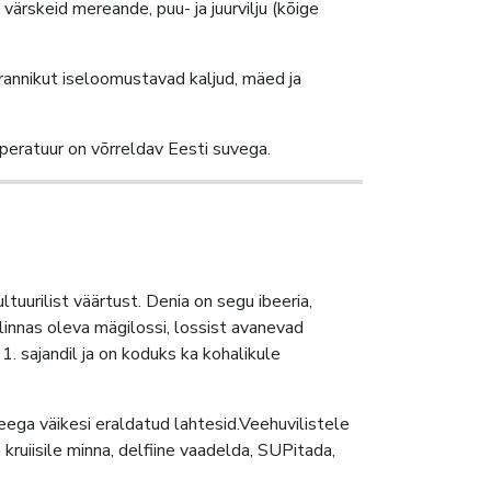
värskeid mereande, puu- ja juurvilju (kõige
 rannikut iseloomustavad kaljud, mäed ja
mperatuur on võrreldav Eesti suvega.
tuurilist väärtust. Denia on segu ibeeria,
klinnas oleva mägilossi, lossist avanevad
. sajandil ja on koduks ka kohalikule
veega väikesi eraldatud lahtesid.Veehuvilistele
ruiisile minna, delfiine vaadelda, SUPitada,