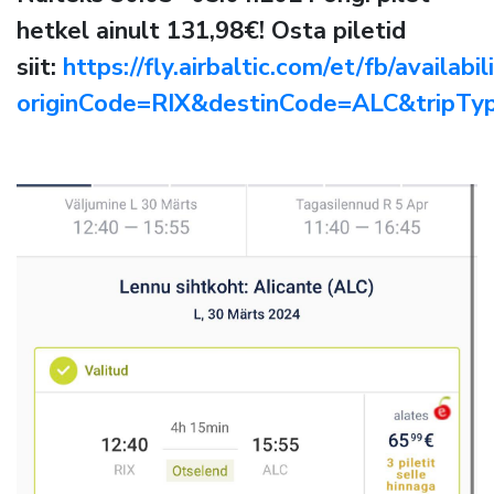
hetkel ainult 131,98€! Osta piletid
siit:
https://fly.airbaltic.com/et/fb/availabil
originCode=RIX&destinCode=ALC&tripT