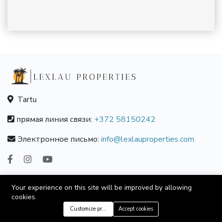
Tartu
прямая линия связи:
+372 58150242
Электронное письмо:
info@lexlauproperties.com
Русский
Языки:
Your experience on this site will be improved by allowing
cookies.
+372 58150242
© 2020 Kevira OÜ
Customize preferences
Accept cookies