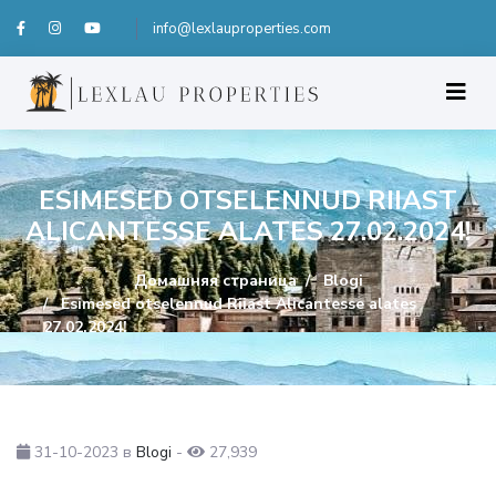
info@lexlauproperties.com
ESIMESED OTSELENNUD RIIAST
ALICANTESSE ALATES 27.02.2024!
Домашняя страница
Blogi
Esimesed otselennud Riiast Alicantesse alates
27.02.2024!
31-10-2023
в
Blogi
-
27,939