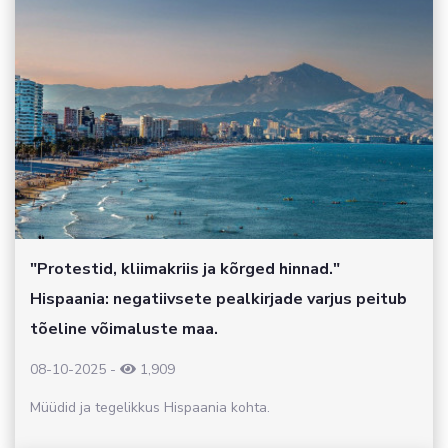
"Protestid, kliimakriis ja kõrged hinnad."
Hispaania: negatiivsete pealkirjade varjus peitub
tõeline võimaluste maa.
08-10-2025
-
1,909
Müüdid ja tegelikkus Hispaania kohta.