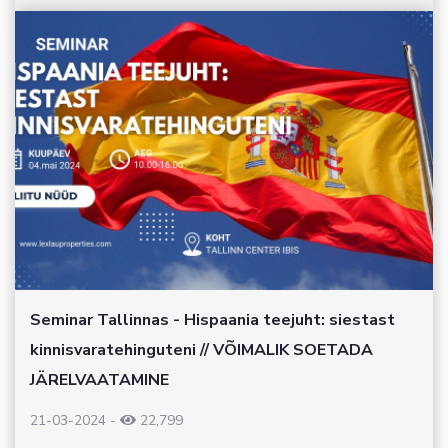
Seminar Tallinnas - Hispaania teejuht: siestast
kinnisvaratehinguteni // VÕIMALIK SOETADA
JÄRELVAATAMINE
21-03-2024
-
22,799