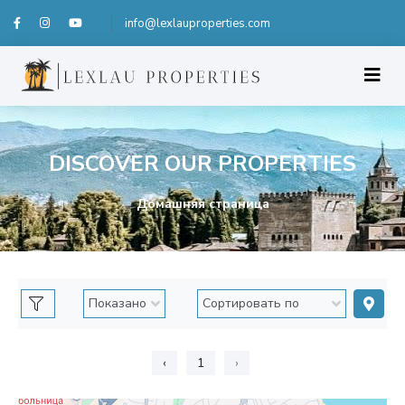
info@lexlauproperties.com
DISCOVER OUR PROPERTIES
Домашняя страница
‹
1
›