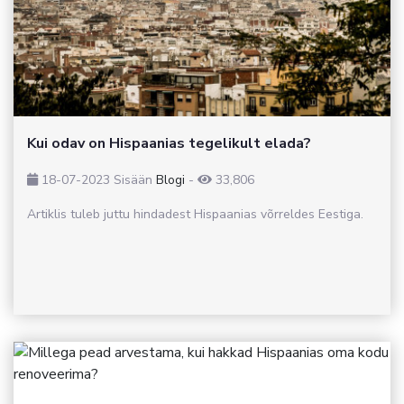
Kui odav on Hispaanias tegelikult elada?
18-07-2023
Sisään
Blogi
-
33,806
Artiklis tuleb juttu hindadest Hispaanias võrreldes Eestiga.