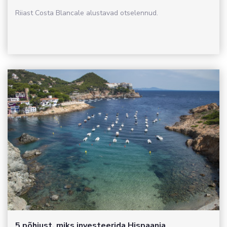
Riiast Costa Blancale alustavad otselennud.
5 põhjust, miks investeerida Hispaania