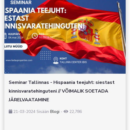
Seminar Tallinnas - Hispaania teejuht: siestast
kinnisvaratehinguteni // VÕIMALIK SOETADA
JÄRELVAATAMINE
21-03-2024
Sisään
Blogi
-
22,786