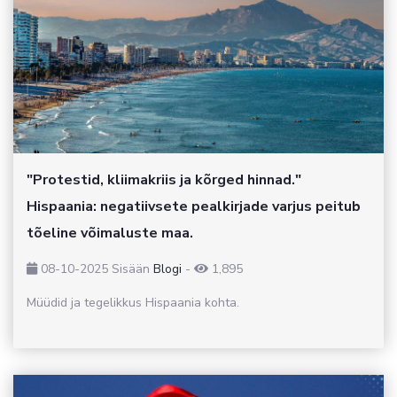
"Protestid, kliimakriis ja kõrged hinnad."
Hispaania: negatiivsete pealkirjade varjus peitub
tõeline võimaluste maa.
08-10-2025
Sisään
Blogi
-
1,895
Müüdid ja tegelikkus Hispaania kohta.