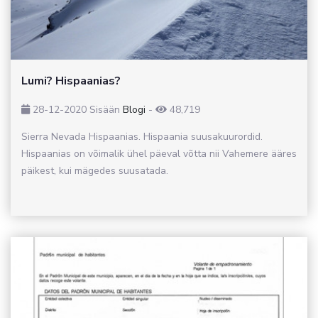
Lumi? Hispaanias?
28-12-2020
Sisään
Blogi
-
48,719
Sierra Nevada Hispaanias. Hispaania suusakuurordid.
Hispaanias on võimalik ühel päeval võtta nii Vahemere ääres
päikest, kui mägedes suusatada.