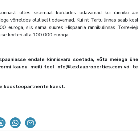
piirkonnast olles sisemaal kordades odavamad kui ranniku ää
idega võrreldes oluliselt odavamad. Kui nt Tartu linnas saab ke
 euroga, siis sama suures Hispaania rannikulinnas Torreviej
guse korteri alla 100 000 euroga.
ispaaniasse endale kinnisvara soetada, võta meiega üh
rmi kaudu, meili teel info@lexlauproperties.com või te
de koostööpartnerite käest.