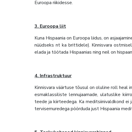
Euroopa riikidesse.
3. Euroopa liit
Kuna Hispaania on Euroopa liidus, on asjaajamine
nüüdseks nt ka brittidele). Kinnisvara ostmise
elada ja töötada Hispaanias ning neil on hispa
4. Infrastruktuur
Kinnisvara väärtuse tõusul on oluline roll heal i
esmaklassiliste lennujaamade, ulatuslike kii
teede ja kiirteedega. Ka meditsiinivaldkond ei
tervisemuredega pöörduda just Hispaania medit