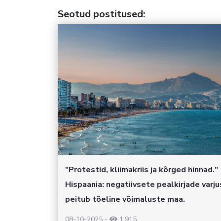
Seotud postitused
:
"Protestid, kliimakriis ja kõrged hinnad."
Hispaania: negatiivsete pealkirjade varju
peitub tõeline võimaluste maa.
08-10-2025
-
1,915