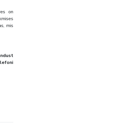
res on
skmises
as, mis
endust
lefoni