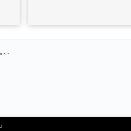
itse
d.
© 2020 Kevira OÜ