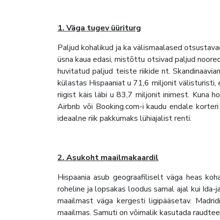
1. Väga tugev üüriturg
Paljud kohalikud ja ka välismaalased otsusta
üsna kaua edasi, mistõttu otsivad paljud noored
huvitatud paljud teiste riikide nt. Skandinaav
külastas Hispaaniat u 71,6 miljonit välisturisti
riigist käis läbi u 83,7 miljonit inimest. Kuna
Airbnb või Booking.com-i kaudu endale korteri 
ideaalne riik pakkumaks lühiajalist renti.
2. Asukoht maailmakaardil
Hispaania asub geograafiliselt väga heas kohas
roheline ja lopsakas loodus samal ajal kui Ida-j
maailmast väga kergesti ligipääsetav. Madrid
maailmas. Samuti on võimalik kasutada raudteet