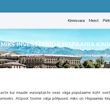
Kinnisvara
Meist
Piir
, MIKS INVESTEERIDA HISPAANIA KIN
ome
Blogi
5 põhjust, miks investeerida Hispaania kinnisvara
tlaste kui muude eurooplaste seas väga populaarne koht soe
üümiseks. Allpool toome välja põhjused, miks on Hispaanias kin