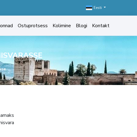
Eesti
konnad
Ostuprotsess
Kolimine
Blogi
Kontakt
NISVARASSE
sse
tamaks
nisvara