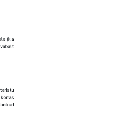
le (k.a
 vabalt
taristu
 korras
danikud