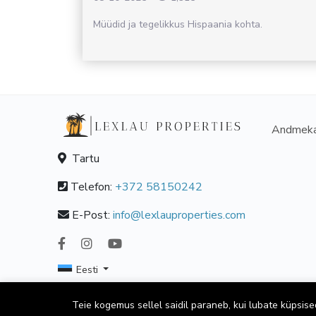
Müüdid ja tegelikkus Hispaania kohta.
Andmeka
Tartu
Telefon:
+372 58150242
E-Post:
info@lexlauproperties.com
Eesti
Teie kogemus sellel saidil paraneb, kui lubate küpsise