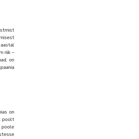
ostmist
imisest
 aastal
 riik –
mad, on
spaania
nias on
t poolt
e poole
istesse