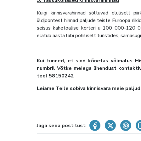
5. Taskukohased kinnisvarahinnad
Kuigi kinnisvarahinnad sõltuvad oluliselt 
üldjoontest hinnad paljude teiste Euroopa riik
seisus kahetoalise korteri u 100 000-120 000
elatub aasta läbi põhiliselt turistides, samasu
Kui tunned, et sind kõnetas võimalus H
numbril Võtke meiega ühendust kontaktivo
teel 58150242
Leiame Teile sobiva kinnisvara meie palju
Jaga seda postitust: