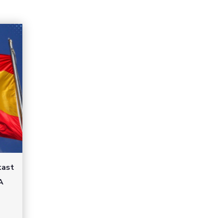
tast
A