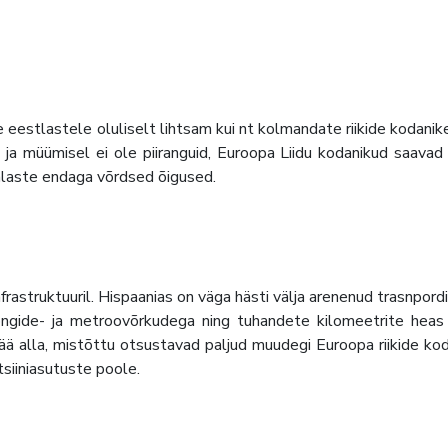
 eestlastele oluliselt lihtsam kui nt kolmandate riikide kodanike
l ja müümisel ei ole piiranguid, Euroopa Liidu kodanikud saavad
anlaste endaga võrdsed õigused.
nfrastruktuuril. Hispaanias on väga hästi välja arenenud trasnpordi
rrongide- ja metroovõrkudega ning tuhandete kilomeetrite heas
 jää alla, mistõttu otsustavad paljud muudegi Euroopa riikide ko
siiniasutuste poole.