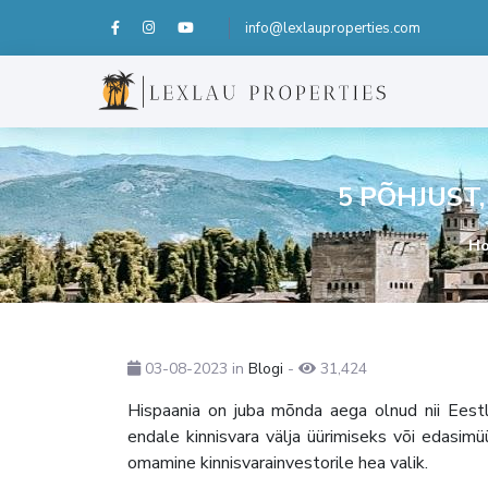
info@lexlauproperties.com
5 PÕHJUST
H
03-08-2023
in
Blogi
-
31,424
Hispaania on juba mõnda aega olnud nii Ees
endale kinnisvara välja üürimiseks või edasim
omamine kinnisvarainvestorile hea valik.