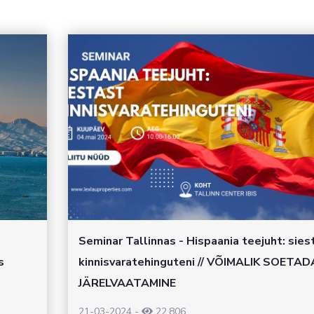
Seminar Tallinnas - Hispaania teejuht: sies
s
kinnisvaratehinguteni // VÕIMALIK SOETAD
JÄRELVAATAMINE
21-03-2024
-
22,806