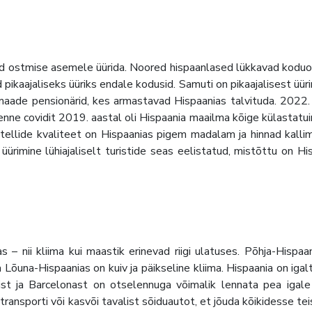
vad ostmise asemele üürida. Noored hispaanlased lükkavad kodu
 pikaajaliseks üüriks endale kodusid. Samuti on pikaajalisest üür
iamaade pensionärid, kes armastavad Hispaanias talvituda. 2022.
, enne covidit 2019. aastal oli Hispaania maailma kõige külastatuim
 hotellide kvaliteet on Hispaanias pigem madalam ja hinnad kalli
üürimine lühiajaliselt turistide seas eelistatud, mistõttu on Hi
 – nii kliima kui maastik erinevad riigi ulatuses. Põhja-Hispaa
a Lõuna-Hispaanias on kuiv ja päikseline kliima. Hispaania on igal
ist ja Barcelonast on otselennuga võimalik lennata pea igal
ransporti või kasvõi tavalist sõiduautot, et jõuda kõikidesse te