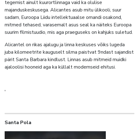
tegemist ainult kuurortlinnaga vaid ka olulise
majanduskeskusega. Alicantes asub mitu ülikooli, suur
sadam, Euroopa Liidu intellektuaalse omandi osakond,
mitmed tehased, varasemalt asus seal ka näiteks Euroopa
suurim filmistuudio, mis aga praeguseks on kahjuks suletud.
Alicantel on rikas ajalugu ja linna keskuses võiks lugeda
juba kilomeetrite kauguselt silma paistvat 9ndast sajandist
pärit Santa Barbara kindlust. Linnas asub mitmeid muidki
ajaloolisi hooneid aga ka küllalt modernseid ehitusi.
'
Santa Pola