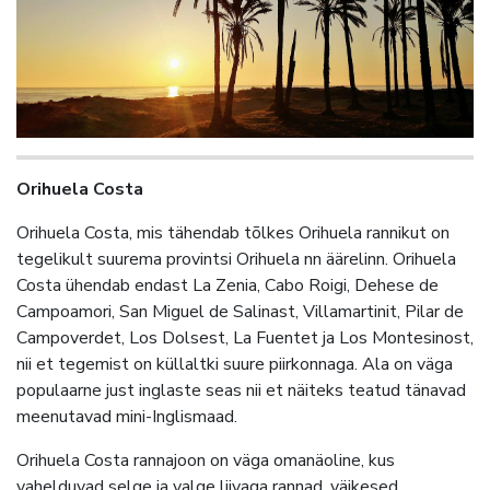
Orihuela Costa
Orihuela Costa, mis tähendab tõlkes Orihuela rannikut on
tegelikult suurema provintsi Orihuela nn äärelinn. Orihuela
Costa ühendab endast La Zenia, Cabo Roigi, Dehese de
Campoamori, San Miguel de Salinast, Villamartinit, Pilar de
Campoverdet, Los Dolsest, La Fuentet ja Los Montesinost,
nii et tegemist on küllaltki suure piirkonnaga. Ala on väga
populaarne just inglaste seas nii et näiteks teatud tänavad
meenutavad mini-Inglismaad.
Orihuela Costa rannajoon on väga omanäoline, kus
vahelduvad selge ja valge liivaga rannad, väikesed