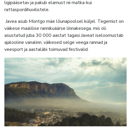
ligipääsetav ja pakub elamust nii matka-kui
rattaspordihuvilistele.
Javea asub Montgo mäe lõunapoolsel küljel. Tegemist on
väikese maalilise rannikuäärse linnakesega, mis oli
asustatud juba 30 000 aastat tagasi.Javeat iseloomustab
ajalooline vanalinn, väikesed selge veega rannad ja
veesport ja aastaläbi toimuvad festivalid.