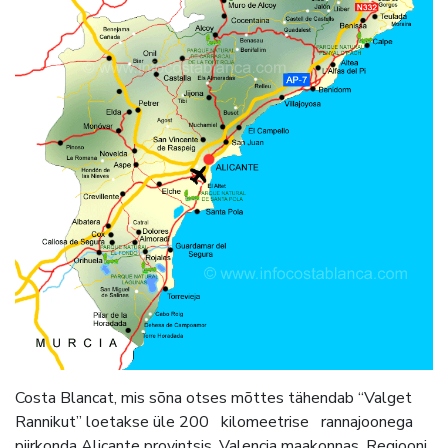
Costa Blancat, mis sõna otses mõttes tähendab “Valget
Rannikut” loetakse üle 200 kilomeetrise rannajoonega
piirkonda Alicante provintsis, Valencia maakonnas. Regiooni