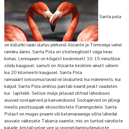
Santa pola
on küllatki laiali ulatuv piirkond Alicante ja Torrevieja vahel
ranniku ääres. Santa Pola on strateegiliselt väga heas
kohas. Lennujaam on kõigest keskmiselt 10-15 minutilise
sõidu kaugusel, samuti on Alicante kesklinn ainult vähem
kui 20 kilomeetri kaugusel. Santa Pola
rannaäärt iseloomustavad nii liivaluited, kui männimets, kui
kaljud. Santa Pola ümbrus paistab kaardi pealt vaadates
kui lapitekk. Sellise mulje jätavad ohtrad läheduses
asuvad soolajärved ja kaevandused. Soolajärved on jällegi
meelis pesitsuspaik eksootilistele Flamingodele. Santa
Polast on mugav praami või katamaraaniga sõita lähedal
asuvale väikesele Tabarca saarele, mis on tuntud värviliste
kalade, kristallselge vee ja snorgeldamisvõimaluste