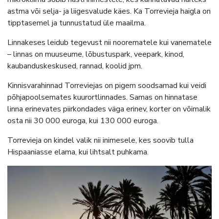
astma või selja- ja liigesvalude käes. Ka Torrevieja haigla on
tipptasemel ja tunnustatud üle maailma.
Linnakeses leidub tegevust nii noorematele kui vanematele
– linnas on muuseume, lõbustuspark, veepark, kinod,
kaubanduskeskused, rannad, koolid jpm.
Kinnisvarahinnad Torreviejas on pigem soodsamad kui veidi
põhjapoolsemates kuurortlinnades. Samas on hinnatase
linna erinevates piirkondades väga erinev, korter on võimalik
osta nii 30 000 euroga, kui 130 000 euroga.
Torrevieja on kindel valik nii inimesele, kes soovib tulla
Hispaaniasse elama, kui lihtsalt puhkama.