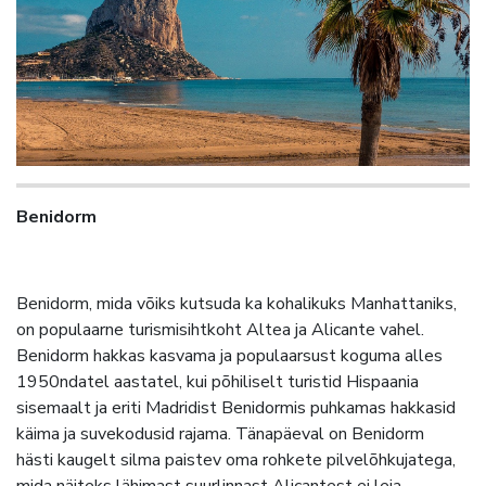
Benidorm
Benidorm, mida võiks kutsuda ka kohalikuks Manhattaniks,
on populaarne turismisihtkoht Altea ja Alicante vahel.
Benidorm hakkas kasvama ja populaarsust koguma alles
1950ndatel aastatel, kui põhiliselt turistid Hispaania
sisemaalt ja eriti Madridist Benidormis puhkamas hakkasid
käima ja suvekodusid rajama. Tänapäeval on Benidorm
hästi kaugelt silma paistev oma rohkete pilvelõhkujatega,
mida näiteks lähimast suurlinnast Alicantest ei leia.