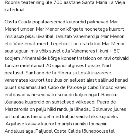
Rooma teater ning üle 700 aastane Santa Maria La Vieja
katedraal.
Costa Calida populaarsemad kuurordid paiknevad Mar
Menori ümber. Mar Menor on kõrgete hoonetega kuurort
,mis asub pikal liivaribal, lahutab Vahemerd ja Mar Menori
ehk Väiksemat merd .Tegelikult on eraldatud Mar Menor
suur laguun ,mis võib suvel olla Vahemerest kuni + 5C
soojem .Mineraalide kõrge konsentratsioon on ravi otsivaid
turiste meelitanud 20.sajandi algusest peale. Nad
peatusid Santiago de la Ribera ja Los Alcazarese
vanemates kuurortites ,kus on sellest ajast säilinud kenad
puust sadamasillad. Cabo de Palose ja CaboTinoso vahel
eraldavad väheseid väikesi randu kaljurüngad .Ranniku
lõunaosa kuurordid on suhtelised väikesed. Puero de
Mazzaronis on palju häid randu ja lähedal, Bolnuevo juures
on tuul uuristanud pehmed kaljud veidrateks kujudeks
.Aguilase kasvav kuurort märgib ranniku lõunapiiri
Andaluusiaga .Paljudel Costa Calida lõunapoolsetel