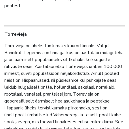
poolest.
Torrevieja
Torrevieja on üheks tuntumaks kuurortlinnaks Valgel
Rannikul. Tegemist on linnaga, kus on aastaläbi midagi teha
ja on äärmiselt populaarseks sihtkohaks kõiksuguste
rahvuste seas. Aastaläbi elab Torreviejas umbes 100 000
inimest, suviti populatsioon neljakordistub. Ainult pooled
neist on Hispaanlased, nii püsielanike kui puhkajate seas
leidub hulgaliselt britte, hollandlasi, sakslasi, norrakaid,
rootslasi, venelasi, prantslasi jpm. Torrevieja on
geograafiliselt äärmiselt hea asukohaga ja peetakse
Hispaania üheks tervislikumaks piirkonnaks, sest on
üheltpoolt ümbritsetud Vahemerega ja teiselt poolt kahe
soolajärvega, mis loovad linnakeses erilise mikrokliima. See
mikrokliima sobib hästi inimestele, kes kannatavad näiteks