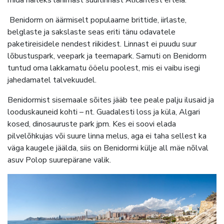
Benidorm on äärmiselt populaarne brittide, iirlaste,
belglaste ja sakslaste seas eriti tänu odavatele
paketireisidele nendest riikidest. Linnast ei puudu suur
lõbustuspark, veepark ja teemapark. Samuti on Benidorm
tuntud oma lakkamatu ööelu poolest, mis ei vaibu isegi
jahedamatel talvekuudel.
Benidormist sisemaale sõites jääb tee peale palju ilusaid ja
looduskauneid kohti – nt. Guadalesti loss ja küla, Algari
kosed, dinosauruste park jpm. Kes ei soovi elada
pilvelõhkujas või suure linna melus, aga ei taha sellest ka
väga kaugele jäälda, siis on Benidormi külje all mäe nõlval
asuv Polop suurepärane valik.