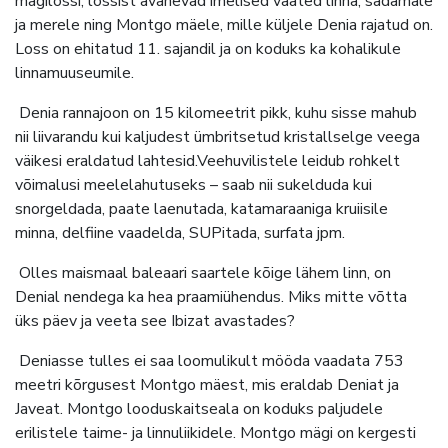
mägilossi, lossist avanevad imelised vaated linna, sadamale
ja merele ning Montgo mäele, mille küljele Denia rajatud on.
Loss on ehitatud 11. sajandil ja on koduks ka kohalikule
linnamuuseumile.
Denia rannajoon on 15 kilomeetrit pikk, kuhu sisse mahub
nii liivarandu kui kaljudest ümbritsetud kristallselge veega
väikesi eraldatud lahtesid.Veehuvilistele leidub rohkelt
võimalusi meelelahutuseks – saab nii sukelduda kui
snorgeldada, paate laenutada, katamaraaniga kruiisile
minna, delfiine vaadelda, SUPitada, surfata jpm.
Olles maismaal baleaari saartele kõige lähem linn, on
Denial nendega ka hea praamiühendus. Miks mitte võtta
üks päev ja veeta see Ibizat avastades?
Deniasse tulles ei saa loomulikult mööda vaadata 753
meetri kõrgusest Montgo mäest, mis eraldab Deniat ja
Javeat. Montgo looduskaitseala on koduks paljudele
erilistele taime- ja linnuliikidele. Montgo mägi on kergesti