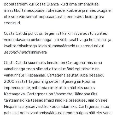
populaarsem kui Costa Blanca, kuid oma omanäolise
maastiku, lahesoppide, rohealade, kõrbete ja mäestikuga ei
ole see väiksemat populaarsust iseenesest kuidagi ära
teeninud.
Costa Calida puhul on tegemist ka kinnisvaraostu suhtes
veidi odavama piirkonnaga – nii võib sealt väga hea hinna- ja
kvaliteedisuhtega leida nii rannaäärseid uusarendusi kui
second-hand
kinnisvara.
Costa Calida suurimaks linnaks on Cartagena, mis oma
vanalinnaga teeb silmad ette nii mõnelegi teisele nn
vanalinnale Hispaanias. Cartagena asutati juba peaaegu
2000 aastat tagasi ning selle hiilgeaeg jäi Rooma
impeeriumisse, mil seda nimetati ka näiteks uueks
Kartaagoks. Cartagenas on Vahemere lääneosa üks
tähtsamaid kaitsesadamaid ning ka praegusel ajal on see
Hispaania sõjalaevastiku kodusadamaks. Cartagenas asub
palju ajaloolisi vaatamisväärsusi, nende hulgas näiteks vana