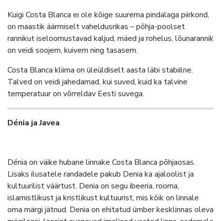
Kuigi Costa Blanca ei ole kõige suurema pindalaga piirkond,
on maastik äärmiselt vaheldusrikas – põhja-poolset
rannikut iseloomustavad kaljud, mäed ja rohelus, lõunarannik
on veidi soojem, kuivem ning tasasem.
Costa Blanca kliima on üleüldiselt aasta läbi stabiilne.
Talved on veidi jahedamad, kui suved, kuid ka talvine
temperatuur on võrreldav Eesti suvega.
Dénia ja Javea
Dénia on väike hubane linnake Costa Blanca põhjaosas.
Lisaks ilusatele randadele pakub Denia ka ajaloolist ja
kultuurilist väärtust. Denia on segu ibeeria, rooma,
islamistlikust ja kristlikust kultuurist, mis kõik on linnale
oma märgi jätnud. Denia on ehitatud ümber kesklinnas oleva