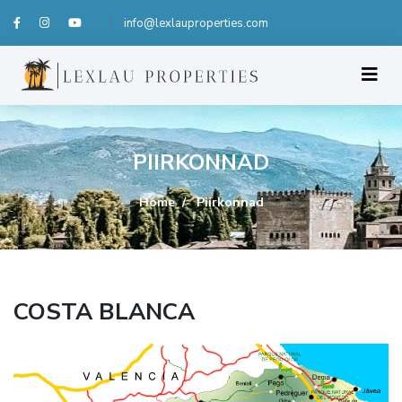
info@lexlauproperties.com
PIIRKONNAD
Home
Piirkonnad
COSTA BLANCA