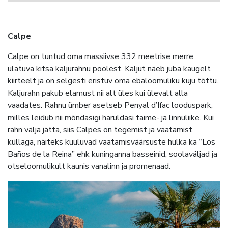
Calpe
Calpe on tuntud oma massiivse 332 meetrise merre
ulatuva kitsa kaljurahnu poolest. Kaljut näeb juba kaugelt
kiirteelt ja on selgesti eristuv oma ebaloomuliku kuju tõttu.
Kaljurahn pakub elamust nii alt üles kui ülevalt alla
vaadates. Rahnu ümber asetseb Penyal d’Ifac looduspark,
milles leidub nii mõndasigi haruldasi taime- ja linnuliike. Kui
rahn välja jätta, siis Calpes on tegemist ja vaatamist
küllaga, näiteks kuuluvad vaatamisväärsuste hulka ka “Los
Baños de la Reina” ehk kuninganna basseinid, soolaväljad ja
otseloomulikult kaunis vanalinn ja promenaad.