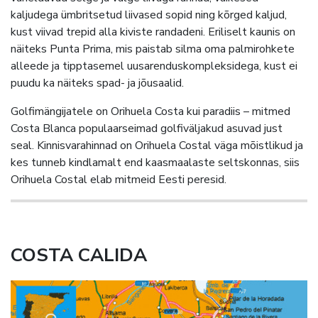
kaljudega ümbritsetud liivased sopid ning kõrged kaljud,
kust viivad trepid alla kiviste randadeni. Eriliselt kaunis on
näiteks Punta Prima, mis paistab silma oma palmirohkete
alleede ja tipptasemel uusarenduskompleksidega, kust ei
puudu ka näiteks spad- ja jõusaalid.
Golfimängijatele on Orihuela Costa kui paradiis – mitmed
Costa Blanca populaarseimad golfiväljakud asuvad just
seal. Kinnisvarahinnad on Orihuela Costal väga mõistlikud ja
kes tunneb kindlamalt end kaasmaalaste seltskonnas, siis
Orihuela Costal elab mitmeid Eesti peresid.
COSTA CALIDA