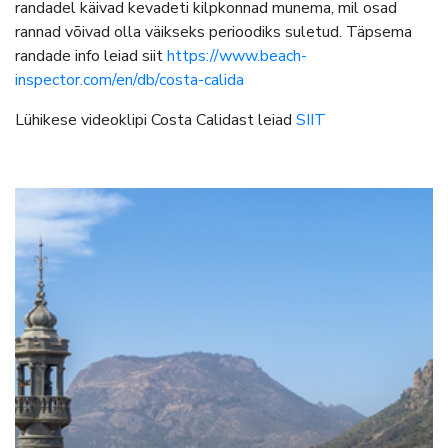
randadel käivad kevadeti kilpkonnad munema, mil osad
rannad võivad olla väikseks perioodiks suletud. Täpsema
randade info leiad siit
https://www.beach-
inspector.com/en/db/costa-calida
Lühikese videoklipi Costa Calidast leiad
SIIT