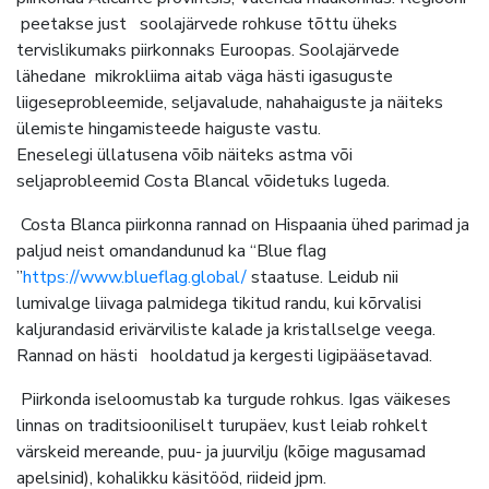
peetakse just soolajärvede rohkuse tõttu üheks
tervislikumaks piirkonnaks Euroopas. Soolajärvede
lähedane mikrokliima aitab väga hästi igasuguste
liigeseprobleemide, seljavalude, nahahaiguste ja näiteks
ülemiste hingamisteede haiguste vastu.
Eneselegi üllatusena võib näiteks astma või
seljaprobleemid Costa Blancal võidetuks lugeda.
Costa Blanca piirkonna rannad on Hispaania ühed parimad ja
paljud neist omandandunud ka “Blue flag
”
https://www.blueflag.global/
staatuse. Leidub nii
lumivalge liivaga palmidega tikitud randu, kui kõrvalisi
kaljurandasid erivärviliste kalade ja kristallselge veega.
Rannad on hästi hooldatud ja kergesti ligipääsetavad.
Piirkonda iseloomustab ka turgude rohkus. Igas väikeses
linnas on traditsiooniliselt turupäev, kust leiab rohkelt
värskeid mereande, puu- ja juurvilju (kõige magusamad
apelsinid), kohalikku käsitööd, riideid jpm.