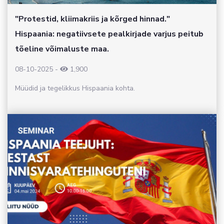
"Protestid, kliimakriis ja kõrged hinnad."
Hispaania: negatiivsete pealkirjade varjus peitub
tõeline võimaluste maa.
08-10-2025
-
1,900
Müüdid ja tegelikkus Hispaania kohta.