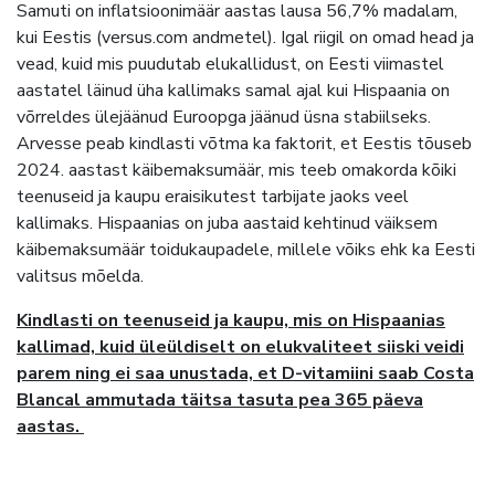
Samuti on inflatsioonimäär aastas lausa 56,7% madalam,
kui Eestis (versus.com andmetel). Igal riigil on omad head ja
vead, kuid mis puudutab elukallidust, on Eesti viimastel
aastatel läinud üha kallimaks samal ajal kui Hispaania on
võrreldes ülejäänud Euroopga jäänud üsna stabiilseks.
Arvesse peab kindlasti võtma ka faktorit, et Eestis tõuseb
2024. aastast käibemaksumäär, mis teeb omakorda kõiki
teenuseid ja kaupu eraisikutest tarbijate jaoks veel
kallimaks. Hispaanias on juba aastaid kehtinud väiksem
käibemaksumäär toidukaupadele, millele võiks ehk ka Eesti
valitsus mõelda.
Kindlasti on teenuseid ja kaupu, mis on Hispaanias
kallimad, kuid üleüldiselt on elukvaliteet siiski veidi
parem ning ei saa unustada, et D-vitamiini saab Costa
Blancal ammutada täitsa tasuta pea 365 päeva
aastas.