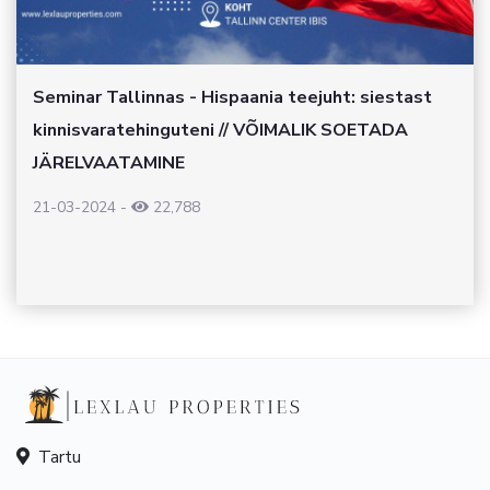
Seminar Tallinnas - Hispaania teejuht: siestast
kinnisvaratehinguteni // VÕIMALIK SOETADA
JÄRELVAATAMINE
21-03-2024
-
22,788
Tartu