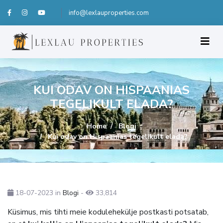
info@lexlauproperties.com
KUI ODAV ON HISPAANIAS
TEGELIKULT ELADA?
Home
Blogi
Kui odav on Hispaanias tegelikult elada?
18-07-2023
in
Blogi
-
33,814
Küsimus, mis tihti meie kodulehekülje postkasti potsatab,