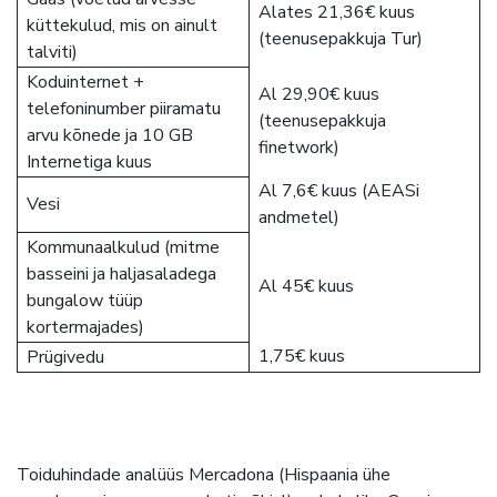
Alates 21,36€ kuus
küttekulud, mis on ainult
(teenusepakkuja Tur)
talviti)
Koduinternet +
Al 29,90€ kuus
telefoninumber piiramatu
(teenusepakkuja
arvu kõnede ja 10 GB
finetwork)
Internetiga kuus
Al 7,6€ kuus (AEASi
Vesi
andmetel)
Kommunaalkulud (mitme
basseini ja haljasaladega
Al 45€ kuus
bungalow tüüp
kortermajades)
1,75€ kuus
Prügivedu
Toiduhindade analüüs Mercadona (Hispaania ühe