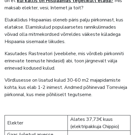
on et
kui kallis on Hispaanias tegelikult elada?
Mis
maksab elekter, vesi, Internet ja toit?
Elukallidus Hispaanias oleneb päris palju piirkonnast, kus
elatakse. Elamiskulud populaarsetes rannikulinnades
võivad olla mitmekordsed võrreldes väikeste küladega
Hispaania sisemaale liikudes.
Kasutades Rastreatori (veebilehe, mis võrdleb piirkonniti
erinevate teenuste hindasid) abi, toon järgnevalt välja
erinevad kodused kulud.
Võrdlusesse on lisatud kulud 30-60 m2 majapidamiste
kohta, kus elab 1-2 inimest. Andmed põhinevad Torrevieja
piirkonnal, kus meie põhiliselt tegutseme.
Alates 37,73€ kuus
Elekter
(elektripakkuja Chippio)
Gaas (võetud arvesse