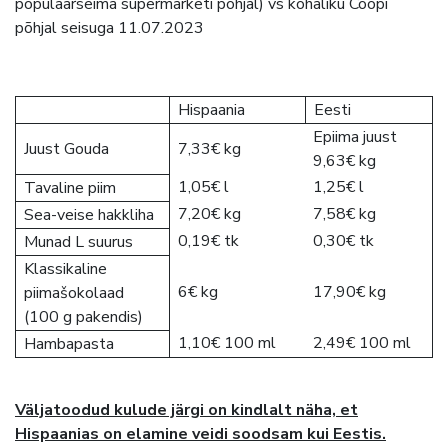
populaarseima supermarketi põhjal) vs kohaliku Coopi
põhjal seisuga 11.07.2023
Hispaania
Eesti
Epiima juust
Juust Gouda
7,33€ kg
9,63€ kg
1,05€ l
1,25€ l
Tavaline piim
7,20€ kg
7,58€ kg
Sea-veise hakkliha
0,19€ tk
0,30€ tk
Munad L suurus
Klassikaline
6€ kg
17,90€ kg
piimašokolaad
(100 g pakendis)
1,10€ 100 ml
2,49€ 100 ml
Hambapasta
Väljatoodud kulude järgi on kindlalt näha, et
Hispaanias on elamine veidi soodsam kui Eestis.