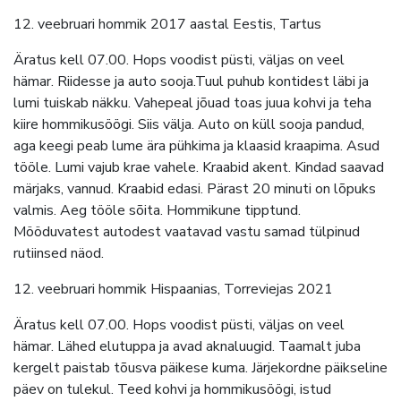
12. veebruari hommik 2017 aastal Eestis, Tartus
Äratus kell 07.00. Hops voodist püsti, väljas on veel
hämar. Riidesse ja auto sooja.Tuul puhub kontidest läbi ja
lumi tuiskab näkku. Vahepeal jõuad toas juua kohvi ja teha
kiire hommikusöögi. Siis välja. Auto on küll sooja pandud,
aga keegi peab lume ära pühkima ja klaasid kraapima. Asud
tööle. Lumi vajub krae vahele. Kraabid akent. Kindad saavad
märjaks, vannud. Kraabid edasi. Pärast 20 minuti on lõpuks
valmis. Aeg tööle sõita. Hommikune tipptund.
Mööduvatest autodest vaatavad vastu samad tülpinud
rutiinsed näod.
12. veebruari hommik Hispaanias, Torreviejas 2021
Äratus kell 07.00. Hops voodist püsti, väljas on veel
hämar. Lähed elutuppa ja avad aknaluugid. Taamalt juba
kergelt paistab tõusva päikese kuma. Järjekordne päikseline
päev on tulekul. Teed kohvi ja hommikusöögi, istud