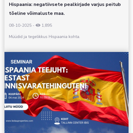
Hispaania: negatiivsete pealkirjade varjus peitub
tõeline võimaluste maa.
08-10-2025
-
1,895
Müüdid ja tegelikkus Hispaania kohta.