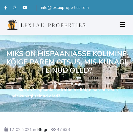
info@lexlauproperties.com
MIKS ON HISPAANIASSE KOLIMINE
KÕIGE PAREM OTSUS, MIS KUNAGI
TEINUD OLED?
Home
Blogi
Miks on Hispaaniasse kolimine kõige parem otsus,
mis kunagi teinud oled?
12-02-2021
in
Blogi
-
47,838