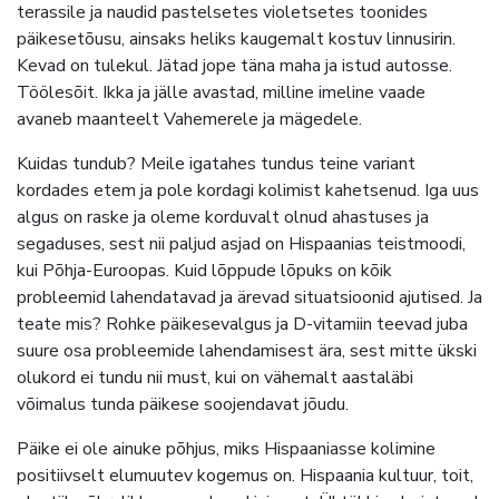
terassile ja naudid pastelsetes violetsetes toonides
päikesetõusu, ainsaks heliks kaugemalt kostuv linnusirin.
Kevad on tulekul. Jätad jope täna maha ja istud autosse.
Töölesõit. Ikka ja jälle avastad, milline imeline vaade
avaneb maanteelt Vahemerele ja mägedele.
Kuidas tundub? Meile igatahes tundus teine variant
kordades etem ja pole kordagi kolimist kahetsenud. Iga uus
algus on raske ja oleme korduvalt olnud ahastuses ja
segaduses, sest nii paljud asjad on Hispaanias teistmoodi,
kui Põhja-Euroopas. Kuid lõppude lõpuks on kõik
probleemid lahendatavad ja ärevad situatsioonid ajutised. Ja
teate mis? Rohke päikesevalgus ja D-vitamiin teevad juba
suure osa probleemide lahendamisest ära, sest mitte ükski
olukord ei tundu nii must, kui on vähemalt aastaläbi
võimalus tunda päikese soojendavat jõudu.
Päike ei ole ainuke põhjus, miks Hispaaniasse kolimine
positiivselt elumuutev kogemus on. Hispaania kultuur, toit,