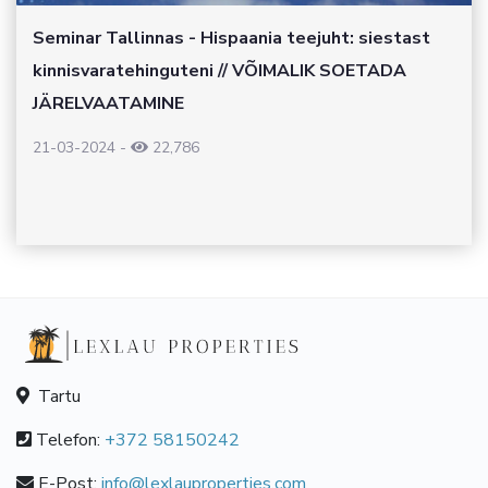
Seminar Tallinnas - Hispaania teejuht: siestast
kinnisvaratehinguteni // VÕIMALIK SOETADA
JÄRELVAATAMINE
21-03-2024
-
22,786
Tartu
Telefon:
+372 58150242
E-Post:
info@lexlauproperties.com