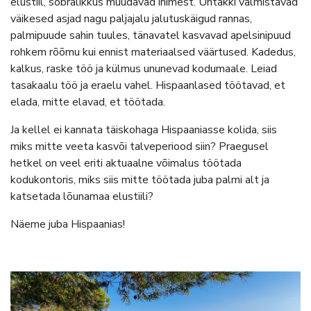
elustiil, sõbralikkus muudavad inimest. Ühtäkki valmistavad
väikesed asjad nagu paljajalu jalutuskäigud rannas,
palmipuude sahin tuules, tänavatel kasvavad apelsinipuud
rohkem rõõmu kui ennist materiaalsed väärtused. Kadedus,
kalkus, raske töö ja külmus ununevad kodumaale. Leiad
tasakaalu töö ja eraelu vahel. Hispaanlased töötavad, et
elada, mitte elavad, et töötada.
Ja kellel ei kannata täiskohaga Hispaaniasse kolida, siis
miks mitte veeta kasvõi talveperiood siin? Praegusel
hetkel on veel eriti aktuaalne võimalus töötada
kodukontoris, miks siis mitte töötada juba palmi alt ja
katsetada lõunamaa elustiili?
Näeme juba Hispaanias!