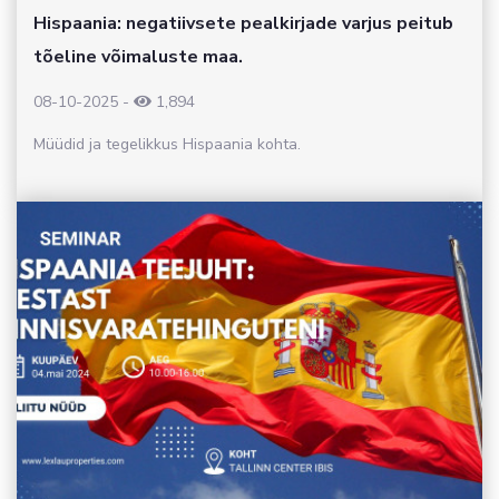
Hispaania: negatiivsete pealkirjade varjus peitub
tõeline võimaluste maa.
08-10-2025
-
1,894
Müüdid ja tegelikkus Hispaania kohta.