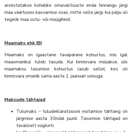
arvestatakse kohalike omavalitsuste enda hinnangu järgi
maa väärtuses kasvamise osas, mitte selle järgi, kui palju oli
tegelik maa ostu- või müügihind.
Maamaks ehk IBI
Maamaks on igaastane tavapärane kohustus, mis igal
maaomanikul tuleb tasuda. Kui kinnisvara müüakse, siis
maamaksu tasumise kohustus lasub sellel, kes oli
kinnisvara omanik sama aasta 1. jaanuari seisuga.
Maksude tähtajad
Tulumaks – tuludeklaratsiooni esitamise tähtaeg on
järgmise aasta 30ndal juunil. Tasumise tähtajad on
tavaliselt sügiseti.