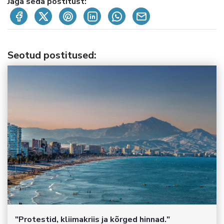
Jaga seda postitust:
Seotud postitused
:
"Protestid, kliimakriis ja kõrged hinnad."