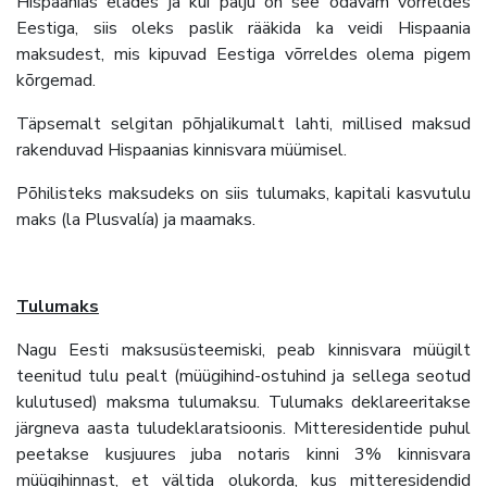
Hispaanias elades ja kui palju on see odavam võrreldes
Eestiga, siis oleks paslik rääkida ka veidi Hispaania
maksudest, mis kipuvad Eestiga võrreldes olema pigem
kõrgemad.
Täpsemalt selgitan põhjalikumalt lahti, millised maksud
rakenduvad Hispaanias kinnisvara müümisel.
Põhilisteks maksudeks on siis tulumaks, kapitali kasvutulu
maks (la Plusvalía) ja maamaks.
Tulumaks
Nagu Eesti maksusüsteemiski, peab kinnisvara müügilt
teenitud tulu pealt (müügihind-ostuhind ja sellega seotud
kulutused) maksma tulumaksu. Tulumaks deklareeritakse
järgneva aasta tuludeklaratsioonis. Mitteresidentide puhul
peetakse kusjuures juba notaris kinni 3% kinnisvara
müügihinnast, et vältida olukorda, kus mitteresidendid