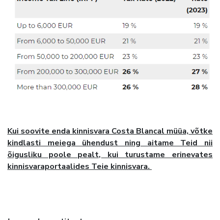
Kui soovite enda kinnisvara Costa Blancal müüa, võtke
kindlasti meiega ühendust ning aitame Teid nii
õigusliku poole pealt, kui turustame erinevates
kinnisvaraportaalides Teie kinnisvara.