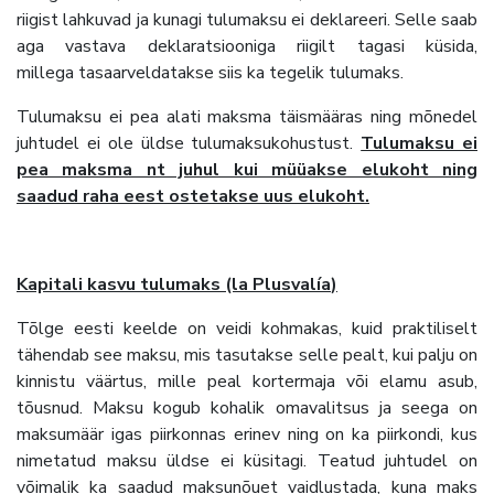
riigist lahkuvad ja kunagi tulumaksu ei deklareeri. Selle saab
aga vastava deklaratsiooniga riigilt tagasi küsida,
millega tasaarveldatakse siis ka tegelik tulumaks.
Tulumaksu ei pea alati maksma täismääras ning mõnedel
juhtudel ei ole üldse tulumaksukohustust.
Tulumaksu ei
pea maksma nt juhul kui müüakse elukoht ning
saadud raha eest ostetakse uus elukoht.
Kapitali kasvu tulumaks (la Plusvalía
)
Tõlge eesti keelde on veidi kohmakas, kuid praktiliselt
tähendab see maksu, mis tasutakse selle pealt, kui palju on
kinnistu väärtus, mille peal kortermaja või elamu asub,
tõusnud. Maksu kogub kohalik omavalitsus ja seega on
maksumäär igas piirkonnas erinev ning on ka piirkondi, kus
nimetatud maksu üldse ei küsitagi. Teatud juhtudel on
võimalik ka saadud maksunõuet vaidlustada, kuna maks