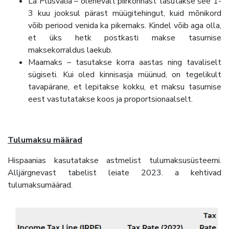
La Plusvalía – olenevalt piirkonnast tasutakse see 1-
3 kuu jooksul pärast müügitehingut, kuid mõnikord
võib periood venida ka pikemaks. Kindel võib aga olla,
et üks hetk postkasti makse tasumise
maksekorraldus laekub.
Maamaks – tasutakse korra aastas ning tavaliselt
sügiseti. Kui oled kinnisasja müünud, on tegelikult
tavapärane, et lepitakse kokku, et maksu tasumise
eest vastutatakse koos ja proportsionaalselt.
Tulumaksu määrad
Hispaanias kasutatakse astmelist tulumaksusüsteemi.
Alljärgnevast tabelist leiate 2023. a kehtivad
tulumaksumäärad.